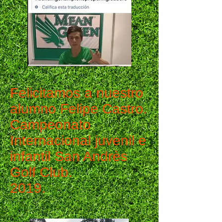
Felicitamos a nuestro
alumno Felipe Castro.
Campeonato
Internacional juvenil e
infantil San Andrès
Golf Club.
2019.