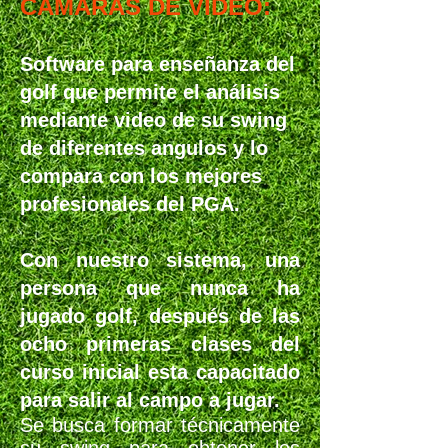
CAMARAS DE VIDEO:
Software para enseñanza del
golf que permite el análisis
mediante video de su swing
de diferentes angulos y lo
compara con los mejores
profesionales del PGA.
Con nuestro sistema, una
persona que nunca ha
jugado golf, después de las
ocho primeras clases del
curso inicial esta capacitado
para salir al campo a jugar.
Se busca formar técnicamente