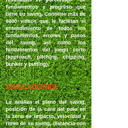
fundamentos y progreso que
tiene su swing. Contiene más de
6000 videos que le facilitan el
entendimiento de todos los
fundamentos, errores y pasos
del swing, así como los
fundamentos del juego corto
(approach, pitching, chipping,
bunker y putting).
SIMULADORES:
Le analiza el plano del swing,
posición de la cara del palo en
la zona de impacto, velocidad y
ritmo de su swing, distancia con