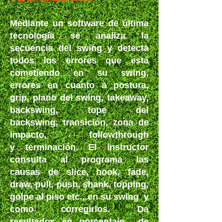
Mediante un software de última
tecnología se analiza la
secuencia del swing y detecta
todos los errores que está
cometiendo en su swing,
errores en cuanto a postura,
grip, plano del swing, takeaway,
backswing, tope del
backswing, transición, zona de
impacto, followthrough
y terminación. El instructor
consulta al programa las
causas de slice, hook, fade,
draw, pull, push, shank, topping,
golpe al piso etc., en su swing y
como corregirlos. Da
resultados en porcentaje de